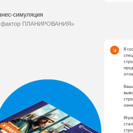
знес-симуляция
 фактор ПЛАНИРОВАНИЯ»
В со
спец
стро
прод
отла
Ваша
выво
стро
изме
Игра
стал
стро