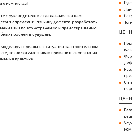
Рук
го комплекса!
Лин
те с руководителем отдела качества вам
Сот
стоит определить причину дефекта, разработать
Топ
мендации по его устранению и предотвращению
ЦЕНН
бных проблем в будущем.
Пов
 моделирует реальные ситуации на строительном
кач
кте, позволяя участникам применить свои знания
Фор
выки на практике.
деф
Раз
пре
Опт
пер
ЦЕНН
Раз
реш
Улу
ком