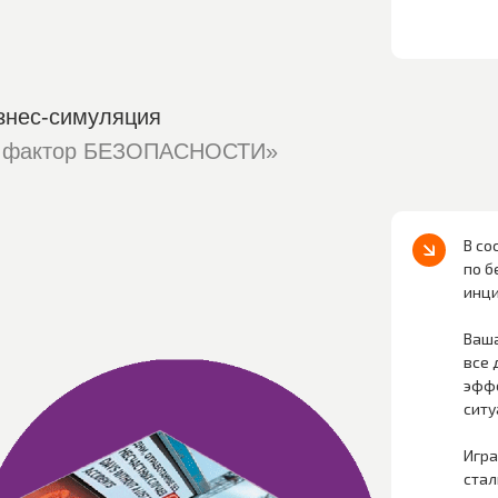
знес-симуляция
 фактор БЕЗОПАСНОСТИ»
В со
по б
инци
Ваша
все 
эфф
ситу
Игра
стал