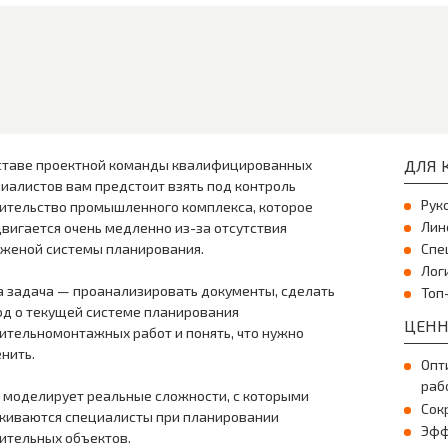
ставе проектной команды квалифицированных
ДЛЯ К
иалистов вам предстоит взять под контроль
Рук
ительство промышленного комплекса, которое
Лин
вигается очень медленно из-за отсутствия
женой системы планирования.
Спе
Лог
 задача — проанализировать документы, сделать
Топ
д о текущей системе планирования
ЦЕНН
ительномонтажных работ и понять, что нужно
нить.
Опт
раб
 моделирует реальные сложности, с которыми
Сок
киваются специалисты при планировании
Эфф
ительных объектов.