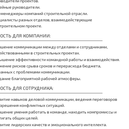
оводители проектов.
ейные руководители.
-менеджеры компаний строительной отрасли.
циалисты разных отделов, взаимодействующие
строительном проекте.
ОСТЬ ДЛЯ КОМПАНИИ:
чшение коммуникации между отделами и сотрудниками,
ействованными в строительных проектах.
ышение эффективности командной работы и взаимодействия.
жение рисков срыва сроков и перерасхода бюджета,
занных с проблемами коммуникации.
дание благоприятной рабочей атмосферы.
ОСТЬ ДЛЯ СОТРУДНИКА:
витие навыков деловой коммуникации, ведения переговоров
азрешения конфликтных ситуаций.
чшение умения работать в команде, находить компромиссы и
тигать общих целей.
витие лидерских качеств и эмоционального интеллекта.