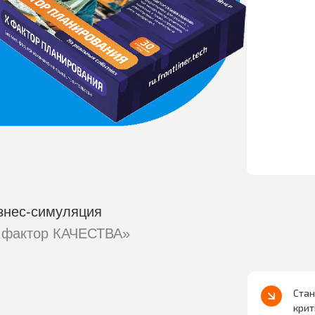
знес-симуляция
 фактор КАЧЕСТВА»
Стан
крит