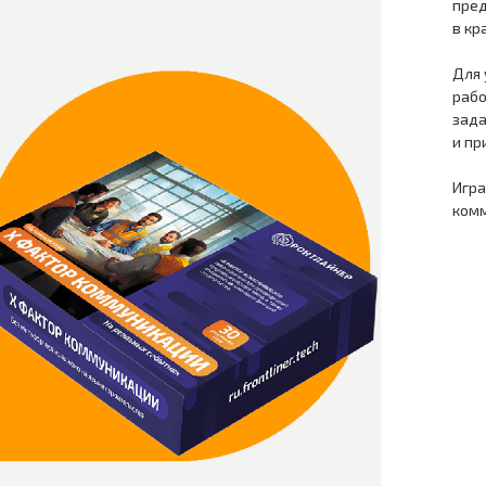
пред
в кр
Для 
рабо
зада
и пр
Игра
комм