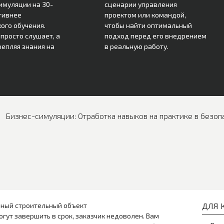
имуляции на 30-
сценарии управления
тивнее
проектом или командой,
ого обучения.
чтобы найти оптимальный
просто слушает, а
подход перед его внедрением
репляя знания на
в реальную работу.
Бизнес-симуляции: Отработка навыков на практике в безоп
ный строительный объект
ДЛЯ К
огут завершить в срок, заказчик недоволен. Вам