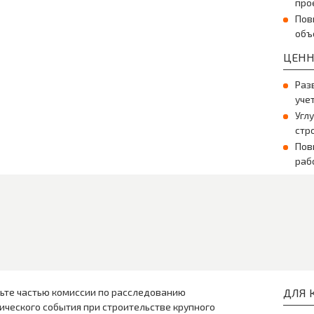
про
Пов
объ
ЦЕНН
Раз
уче
Угл
стр
Пов
раб
ьте частью комиссии по расследованию
ДЛЯ К
ического события при строительстве крупного