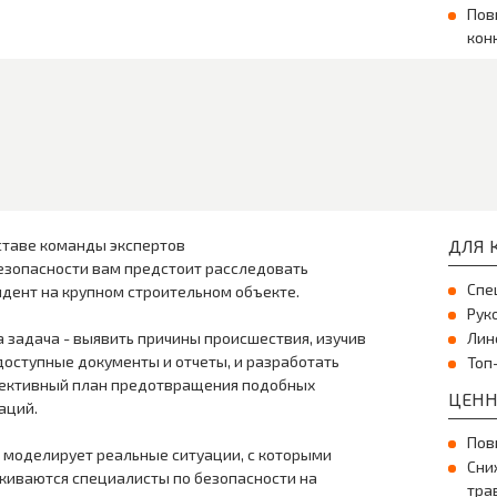
Пов
кон
ставе команды экспертов
ДЛЯ К
езопасности вам предстоит расследовать
Спе
дент на крупном строительном объекте.
Рук
 задача - выявить причины происшествия, изучив
Лин
доступные документы и отчеты, и разработать
Топ
ективный план предотвращения подобных
ЦЕНН
аций.
Пов
 моделирует реальные ситуации, с которыми
Сни
киваются специалисты по безопасности на
тра