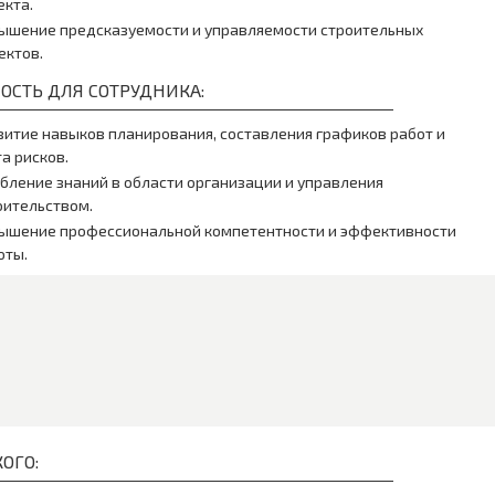
екта.
ышение предсказуемости и управляемости строительных
ектов.
ОСТЬ ДЛЯ СОТРУДНИКА:
витие навыков планирования, составления графиков работ и
та рисков.
убление знаний в области организации и управления
оительством.
ышение профессиональной компетентности и эффективности
оты.
ОГО: