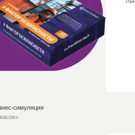
стро
знес-симуляция
 касок»