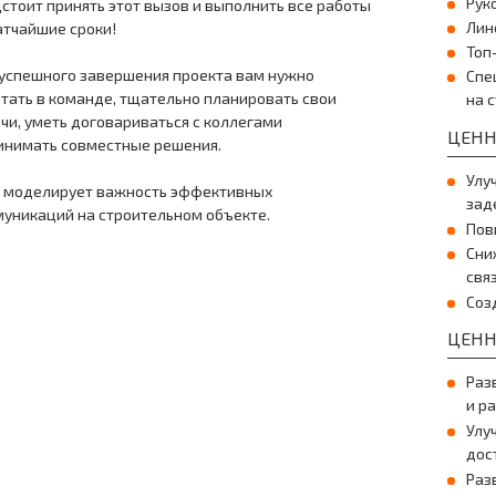
Рук
стоит принять этот вызов и выполнить все работы
Лин
атчайшие сроки!
Топ
успешного завершения проекта вам нужно
Спе
тать в команде, тщательно планировать свои
на 
чи, уметь договариваться с коллегами
ЦЕНН
инимать совместные решения.
Улу
 моделирует важность эффективных
зад
уникаций на строительном объекте.
Пов
Сни
свя
Соз
ЦЕНН
Раз
и р
Улу
дос
Раз