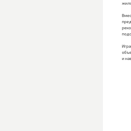
жило
Вмес
пред
реко
подо
Игра
объе
и на