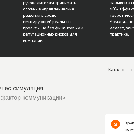
руководителям принимать
навыков в с
сложные управленческие
40% эффек
решения в среде,
теоретическ
имитирующей реальные
Команда не 
проекты, но без финансовых и
делает, зак
репутационных рисков для
практике.
компании.
Каталог
→
знес-симуляция
 фактор коммуникации»
Круп
не м