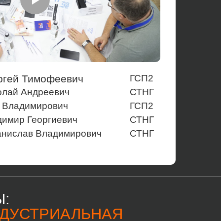
ргей Тимофеевич
ГСП2
олай Андреевич
СТНГ
р Владимирович
ГСП2
имир Георгиевич
СТНГ
анислав Владимирович
СТНГ
:
НДУСТРИАЛЬНАЯ