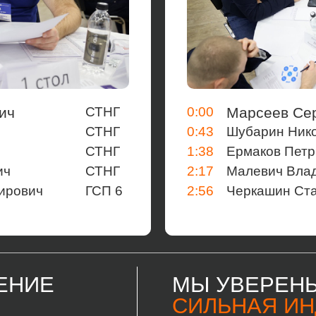
ич
СТНГ
0:00
Марсеев Се
СТНГ
0:43
Шубарин Ник
СТНГ
1:38
Ермаков Пет
ич
СТНГ
2:17
Малевич Влад
ирович
ГСП 6
2:56
Черкашин Ст
ЕНИЕ
МЫ УВЕРЕНЫ
СИЛЬНАЯ И