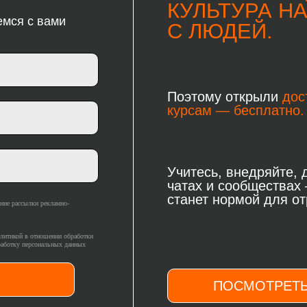
КУЛЬТУРА Н
емся с вами
С ЛЮДЕЙ.
Поэтому открыли
дос
курсам — бесплатно.
Учитесь, внедряйте,
чатах и сообществах
станет нормой для от
ение рассылки рекламно-
олитикой в отношении обработки
работку персональных данных
ПОСМОТРЕТЬ