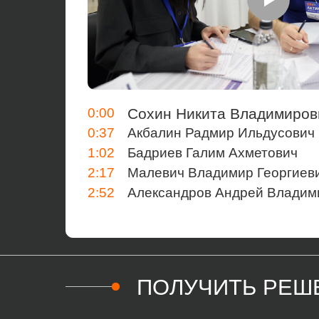
0:00
Сохин Никита Владимиров
0:37
Акбалин Радмир Ильдусович
1:02
Бадриев Галим Ахметович
2:17
Малевич Владимир Георгиев
2:52
Александров Андрей Владим
ПОЛУЧИТЬ РЕШ