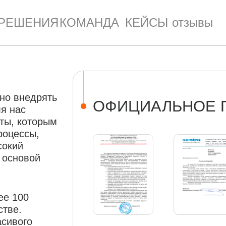
РЕШЕНИЯ
КОМАНДА
КЕЙСЫ
отзывы
но внедрять
ОФИЦИАЛЬНОЕ 
ля нас
ты, которым
роцессы,
сокий
 основой
ее 100
стве.
асивого